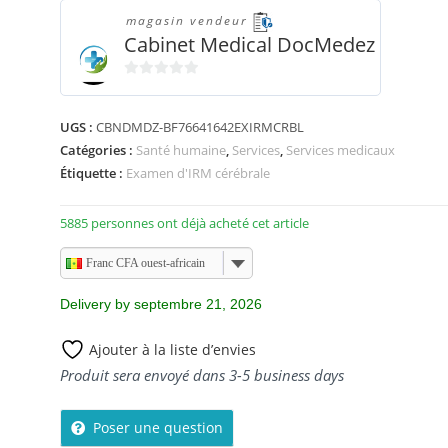
magasin vendeur
Cabinet Medical DocMedez
0
s
UGS :
CBNDMDZ-BF76641642EXIRMCRBL
u
Catégories :
Santé humaine
,
Services
,
Services medicaux
r
Étiquette :
Examen d'IRM cérébrale
5
5885 personnes ont déjà acheté cet article
Franc CFA ouest-africain
Delivery by septembre 21, 2026
Ajouter à la liste d’envies
Produit sera envoyé dans 3-5 business days
Poser une question