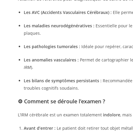
Les AVC (Accidents Vasculaires Cérébraux) :
Elle perme
Les maladies neurodégénératives :
Essentielle pour le
plaques.
Les pathologies tumorales :
Idéale pour repérer, carac
Les anomalies vasculaires :
Permet de cartographier le
IRM
).
Les bilans de symptômes persistants :
Recommandée en 
troubles cognitifs soudains.
⚙️ Comment se déroule l’examen ?
L’IRM cérébrale est un examen totalement
indolore
, mais
Avant d’entrer :
Le patient doit retirer tout objet méta