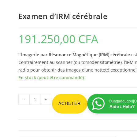
Examen d’IRM cérébrale
191.250,00
CFA
L’
Imagerie par Résonance Magnétique (IRM) cérébrale
est
Contrairement au scanner (ou tomodensitométrie), l’IRM n
radio pour obtenir des images d’une netteté exceptionnel
En stock (peut être commandé)
-
+
Ouagadougou|On
ACHETER
Aide / Help?