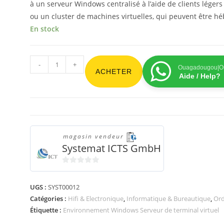
à un serveur Windows centralisé à l’aide de clients légers
ou un cluster de machines virtuelles, qui peuvent être 
En stock
-
+
Ouagadougou|On
ACHETER
Aide / Help?
magasin vendeur
Systemat ICTS GmbH
0
s
UGS :
SYST00012
u
Catégories :
Hifi & Electronique
,
Informatique & Bureautique
,
Ord
r
Étiquette :
Environnement Windows Serveur de terminal virtuel
5