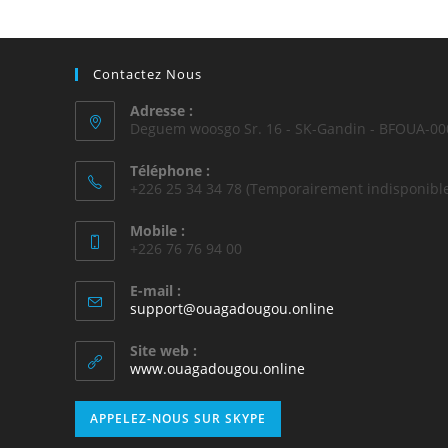
Contactez Nous
Adresse :
Deguem woosgo Sr. 16 - SK-Gandin - BFOUA-00
Téléphone :
+226 25 34 34 78 (Temporairement indisponible
Mobile :
+226 76 76 94 00
E-mail :
support@ouagadougou.online
Site web :
www.ouagadougou.online
APPELEZ-NOUS SUR SKYPE