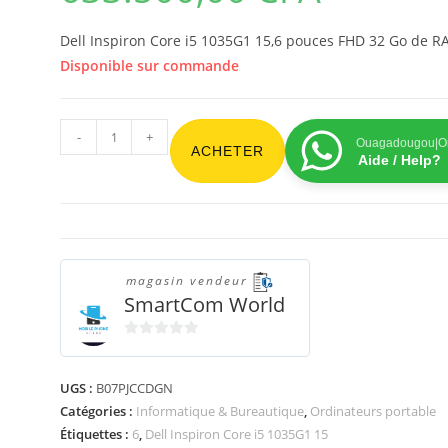
Dell Inspiron Core i5 1035G1 15,6 pouces FHD 32 Go de R
Disponible sur commande
-
+
Ouagadougou|On
ACHETER
Aide / Help?
magasin vendeur
SmartCom World
0
s
UGS :
B07PJCCDGN
u
Catégories :
Informatique & Bureautique
,
Ordinateurs portable
r
5
Étiquettes :
6
,
Dell Inspiron Core i5 1035G1 15