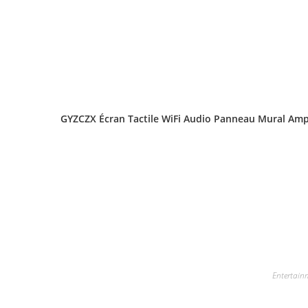
GYZCZX Écran Tactile WiFi Audio Panneau Mural Ampl
Entertain