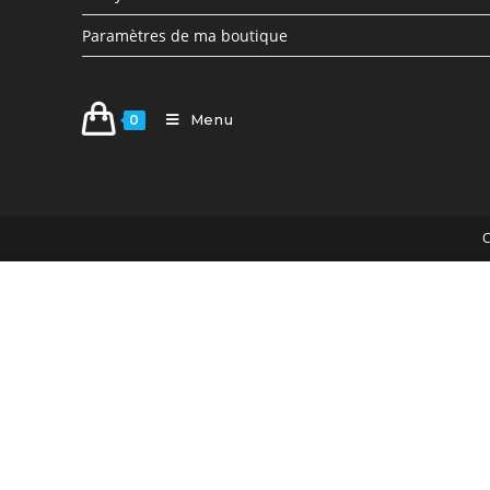
Paramètres de ma boutique
Menu
0
C