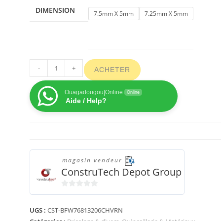
DIMENSION
7.5mm X 5mm
7.25mm X 5mm
-
+
ACHETER
Ouagadougou|Online
Online
Aide / Help?
magasin vendeur
ConstruTech Depot Group
0
s
UGS :
CST-BFW76813206CHVRN
u