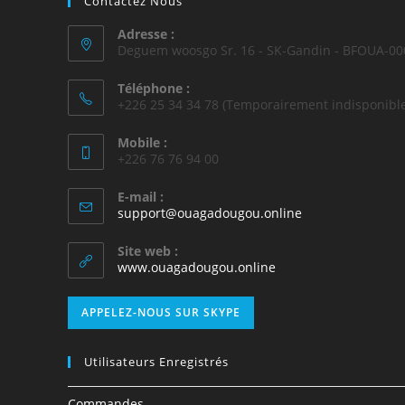
Contactez Nous
Adresse :
Deguem woosgo Sr. 16 - SK-Gandin - BFOUA-00
Téléphone :
+226 25 34 34 78 (Temporairement indisponible
Mobile :
+226 76 76 94 00
E-mail :
support@ouagadougou.online
Site web :
www.ouagadougou.online
APPELEZ-NOUS SUR SKYPE
Utilisateurs Enregistrés
Commandes