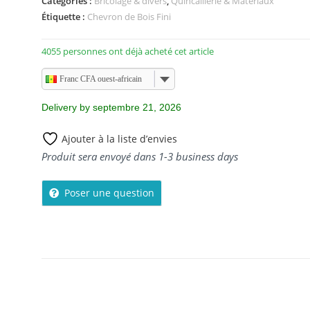
Catégories :
Bricolage & divers
,
Quincaillerie & Matériaux
r
Étiquette :
Chevron de Bois Fini
5
4055 personnes ont déjà acheté cet article
Franc CFA ouest-africain
Delivery by septembre 21, 2026
Ajouter à la liste d’envies
Produit sera envoyé dans 1-3 business days
Poser une question