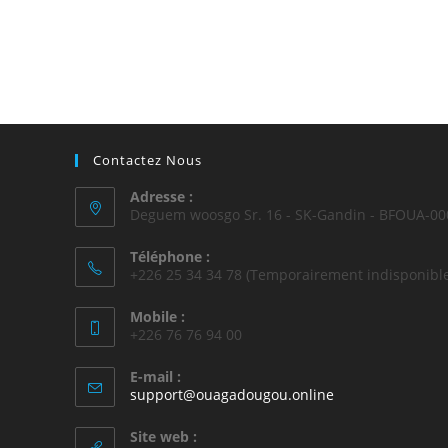
Contactez Nous
Adresse :
Deguem woosgo Sr. 16 - SK-Gandin - BFOUA-00
Téléphone :
+226 25 34 34 78 (Temporairement indisponible
Mobile :
+226 76 76 94 00
E-mail :
support@ouagadougou.online
Site web :