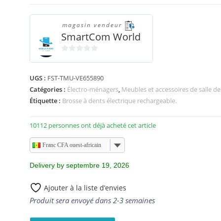
magasin vendeur
SmartCom World
0
s
UGS :
FST-TMU-VE655890
u
Catégories :
Électro-ménagers
,
Meubles et accessoires de salle de
r
5
Étiquette :
Brosse à dents électrique rechargeable.
10112 personnes ont déjà acheté cet article
Franc CFA ouest-africain
Delivery by septembre 19, 2026
Ajouter à la liste d’envies
Produit sera envoyé dans 2-3 semaines