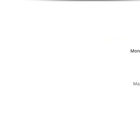
Moni
Ma