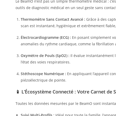
Le BeamO n’est pas un simple thermomètre médical : c’e
outils de diagnostic médical en un seul geste sans contac
Thermomètre Sans Contact Avancé :
Grâce à des capte
scan est instantané, hygiénique et extrêmement fiable, 
Électrocardiogramme (ECG) :
En posant simplement vos 
anomalies du rythme cardiaque, comme la fibrillation a
Oxymètre de Pouls (
Sp
O
2
) :
Il évalue instantanément l
l’état des voies respiratoires.
Stéthoscope Numérique :
En appliquant l’appareil con
piézoélectrique de pointe.
📱 L’Écosystème Connecté : Votre Carnet de S
Toutes les données mesurées par le BeamO sont instantan
Suivi Multi-Profils :
Idéal pour toute la famille, l’appare