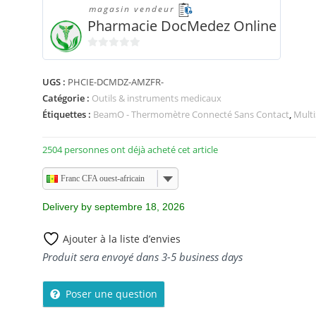
magasin vendeur
Pharmacie DocMedez Online
0
s
UGS :
PHCIE-DCMDZ-AMZFR-
u
Catégorie :
Outils & instruments medicaux
r
Étiquettes :
BeamO - Thermomètre Connecté Sans Contact
,
Mult
5
2504 personnes ont déjà acheté cet article
Franc CFA ouest-africain
Delivery by septembre 18, 2026
Ajouter à la liste d’envies
Produit sera envoyé dans 3-5 business days
Poser une question