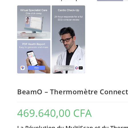
BeamO – Thermomètre Connecté
469.640,00
CFA
La Révolution du MultiScan et du The