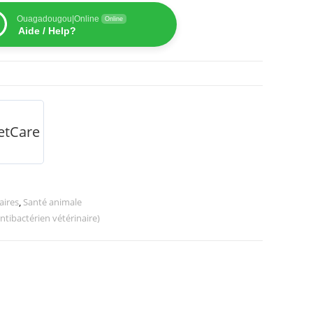
Ouagadougou|Online
Online
Aide / Help?
PetCare
aires
,
Santé animale
ntibactérien vétérinaire)