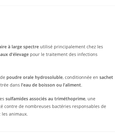
ire à large spectre
utilisé principalement chez les
imaux d’élevage
pour le traitement des infections
 de
poudre orale hydrosoluble
, conditionnée en
sachet
istrée dans
l’eau de boisson ou l’aliment
.
des
sulfamides associés au triméthoprime
, une
té contre de nombreuses bactéries responsables de
z les animaux.