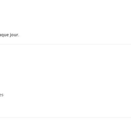
aque jour
.
es