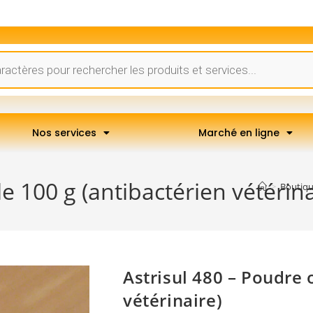
Nos services
Marché en ligne
e 100 g (antibactérien vétérina
>
Boutiq
Astrisul 480 – Poudre 
vétérinaire)