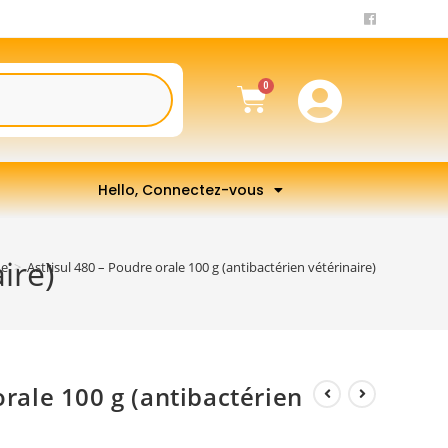
Hello, Connectez-vous
ire)
ue
>
Astrisul 480 – Poudre orale 100 g (antibactérien vétérinaire)
orale 100 g (antibactérien