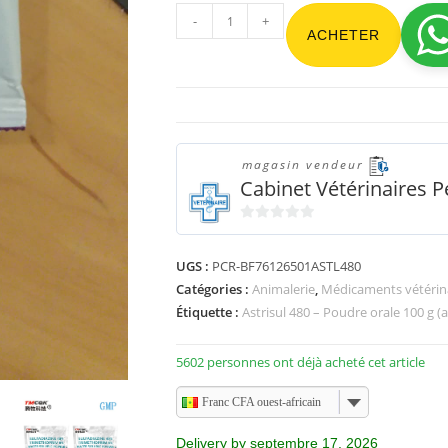
-
+
ACHETER
magasin vendeur
Cabinet Vétérinaires 
0
s
UGS :
PCR-BF76126501ASTL480
u
Catégories :
Animalerie
,
Médicaments vétérin
r
Étiquette :
Astrisul 480 – Poudre orale 100 g (a
5
5602 personnes ont déjà acheté cet article
Franc CFA ouest-africain
Delivery by septembre 17, 2026