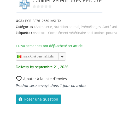
Cabinet Vétérinaires PetCare
0
s
UGS :
PCR-BF76126501ASHTX
u
Catégories :
Animalerie
,
Nutrition animal
,
Prémélanges
,
Santé an
r
Étiquette :
Ashitox – Complément vétérinaire anti-toxines pour vo
5
11290 personnes ont déjà acheté cet article
Franc CFA ouest-africain
Delivery by septembre 21, 2026
Ajouter à la liste d’envies
Produit sera envoyé dans 1 jour ouvrable
Poser une question