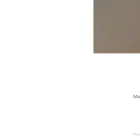
Ma
Prod