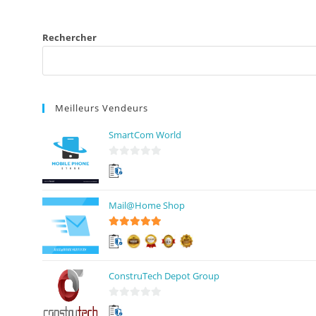
Rechercher
Meilleurs Vendeurs
SmartCom World
0
s
u
Mail@Home Shop
r
5
5
sur 5
ConstruTech Depot Group
0