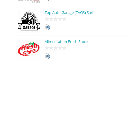
s
u
Top Auto Garage (TAGS) Sarl
r
5
0
s
u
Alimentation Fresh Store
r
5
0
s
u
r
5