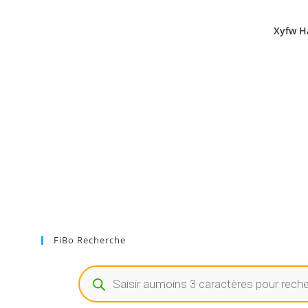
Xyfw Ha
FiBo Recherche