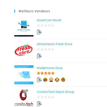
Meilleurs Vendeurs
SmartCom World
0
s
u
Alimentation Fresh Store
r
5
0
s
u
Mail@Home Shop
r
5
5
sur 5
ConstruTech Depot Group
0
s