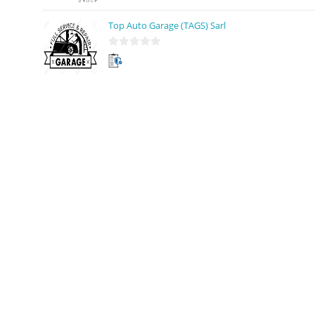
u
Top Auto Garage (TAGS) Sarl
r
5
0
s
u
r
5