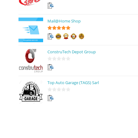
0
s
u
Mail@Home Shop
r
5
5
sur 5
ConstruTech Depot Group
0
s
u
Top Auto Garage (TAGS) Sarl
r
5
0
s
u
r
5