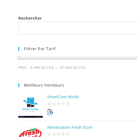
Rechercher
Filtrer Par Tarif
PRIX :
6.990,00 CFA
—
27.000,00 CFA
Meilleurs Vendeurs
SmartCom World
0
s
u
Alimentation Fresh Store
r
5