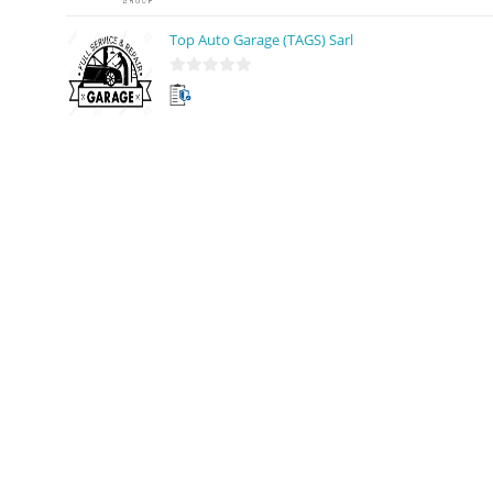
u
Top Auto Garage (TAGS) Sarl
r
5
0
s
u
r
5