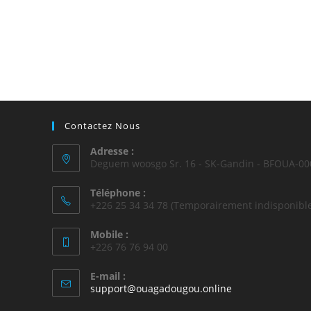
Contactez Nous
Adresse :
Deguem woosgo Sr. 16 - SK-Gandin - BFOUA-00
Téléphone :
+226 25 34 34 78 (Temporairement indisponible
Mobile :
+226 76 76 94 00
E-mail :
support@ouagadougou.online