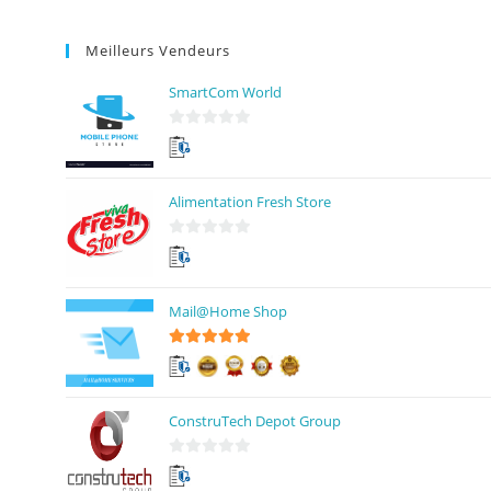
Meilleurs Vendeurs
SmartCom World
0
s
u
Alimentation Fresh Store
r
5
0
s
u
Mail@Home Shop
r
5
5
sur 5
ConstruTech Depot Group
0
s