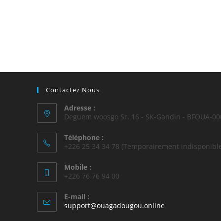
Contactez Nous
Adresse :
Deguem woosgo Sr. 16 - SK-Gandin - BFOUA-00
Téléphone :
+226 25 34 34 78 (Temporairement indisponible
Mobile :
+226 76 76 94 00
E-mail :
support@ouagadougou.online