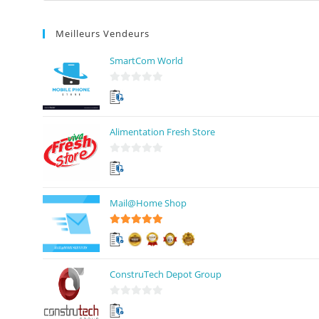
Meilleurs Vendeurs
SmartCom World
0
s
u
Alimentation Fresh Store
r
5
0
s
u
Mail@Home Shop
r
5
5
sur 5
ConstruTech Depot Group
0