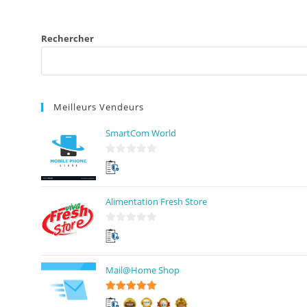
Rechercher
Meilleurs Vendeurs
SmartCom World
0
s
u
Alimentation Fresh Store
r
5
0
s
u
Mail@Home Shop
r
5
5
sur 5