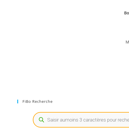
Bo
M
FiBo Recherche