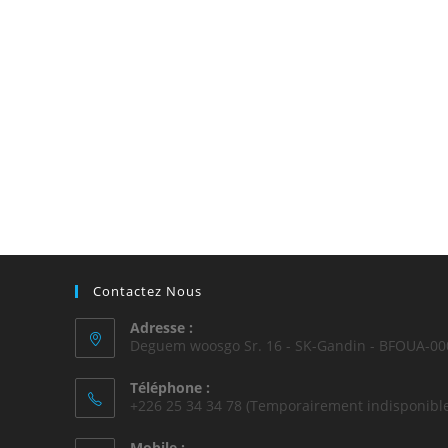
Contactez Nous
Adresse :
Deguem woosgo Sr. 16 - SK-Gandin - BFOUA-00
Téléphone :
+226 25 34 34 78 (Temporairement indisponible
Mobile :