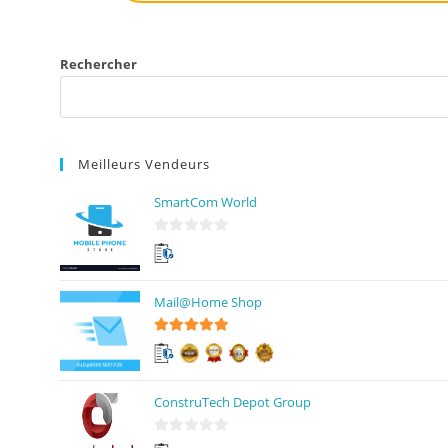
Rechercher
Meilleurs Vendeurs
SmartCom World
0
s
u
Mail@Home Shop
r
5
5
sur 5
ConstruTech Depot Group
0