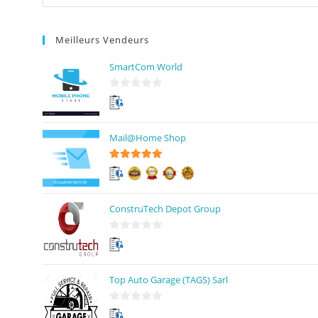
Meilleurs Vendeurs
SmartCom World
0
s
u
Mail@Home Shop
r
5
5
sur 5
ConstruTech Depot Group
0
s
u
Top Auto Garage (TAGS) Sarl
r
5
0