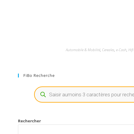
Automobile & Mobilité
,
Cereales
,
e-Cash
,
Hif
FiBo Recherche
Rechercher