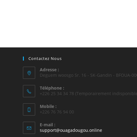
Contactez Nous
Adresse :
Deguem woosgo Sr. 16 - SK-Gandin - BFOUA-00
Téléphone :
+226 25 34 34 78 (Temporairement indisponible
Mobile :
+226 76 76 94 00
E-mail :
support@ouagadougou.online