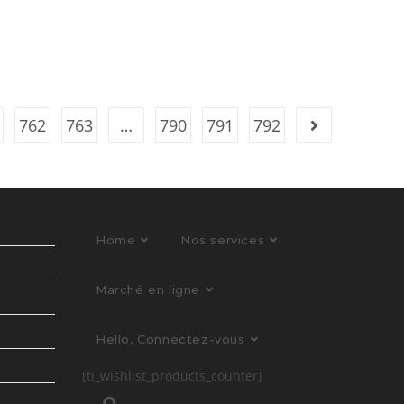
762
763
…
790
791
792
Home
Nos services
Marché en ligne
Hello, Connectez-vous
[ti_wishlist_products_counter]