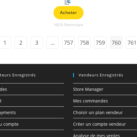
s
Acheter
u
r
Hifi & Electronique
5
1
2
3
…
757
758
759
760
761
ateurs Enregistrés
Vendeurs Enregistrés
des
Store Manager
t
Mes commandes
ayments
Choisir un plan vendeur
du compte
Créer un compte vendeur
Analyse de mes ventes