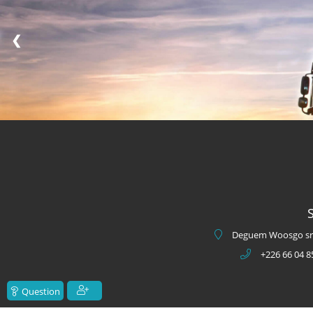
❮
S
Deguem Woosgo sr.
+226 66 04 8
Question