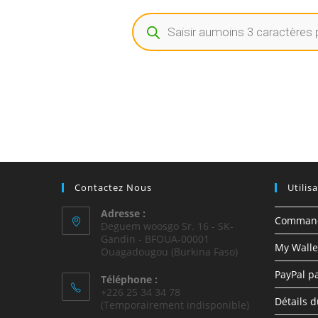
Contactez Nous
Utilis
Adresse :
Comman
Deguem woosgo Sr. 16 - SK-
Gandin - BFOUA-00001
My Walle
Ouagadougou (Burkina Faso)
PayPal p
Téléphone :
+226 25 34 34 78
Détails 
(Temporairement indisponible)