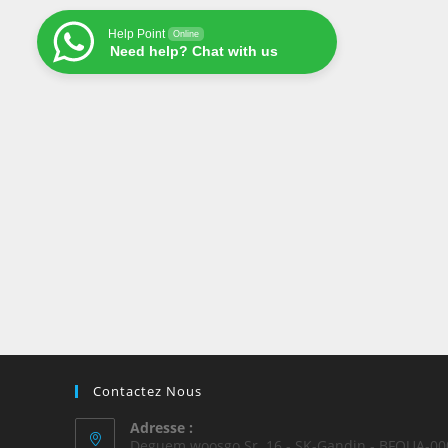
Help Point
Online
Need help? Chat with us
Contactez Nous
Adresse :
Deguem woosgo Sr. 16 - SK-Gandin - BFOUA-00