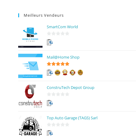
Meilleurs Vendeurs
SmartCom World
0
s
u
Mail@Home Shop
r
5
5
sur 5
ConstruTech Depot Group
0
s
u
Top Auto Garage (TAGS) Sarl
r
5
0