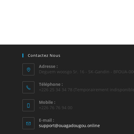
Contactez Nous
Adresse :
Deguem woosgo Sr. 16 - SK-Gandin - BFOUA-00
Téléphone :
+226 25 34 34 78 (Temporairement indisponible
Mobile :
+226 76 76 94 00
E-mail :
support@ouagadougou.online