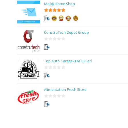
Mail@Home Shop
r
5
5
sur 5
ConstruTech Depot Group
0
s
u
Top Auto Garage (TAGS) Sarl
r
5
0
s
u
Alimentation Fresh Store
r
5
0
s
u
r
5