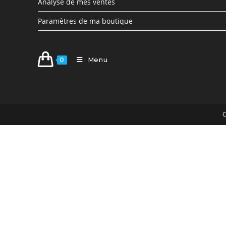
Analyse de mes ventes
Paramètres de ma boutique
Menu
0
C