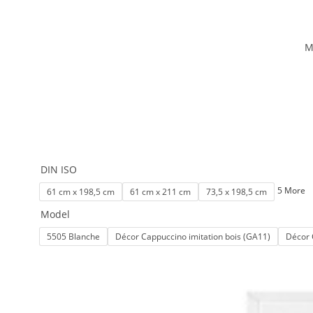
M
DIN ISO
5 More
61 cm x 198,5 cm
61 cm x 211 cm
73,5 x 198,5 cm
Model
5505 Blanche
Décor Cappuccino imitation bois (GA11)
Décor 