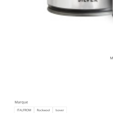
M
Marque
ITALFROM
Rockwool
Isover