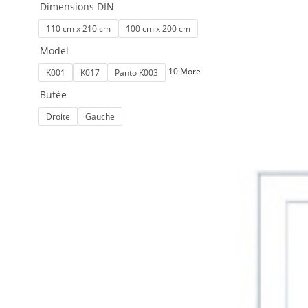
Dimensions DIN
110 cm x 210 cm
100 cm x 200 cm
Model
10 More
K001
K017
Panto K003
Butée
Droite
Gauche