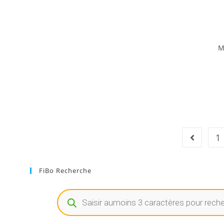
M
1
FiBo Recherche