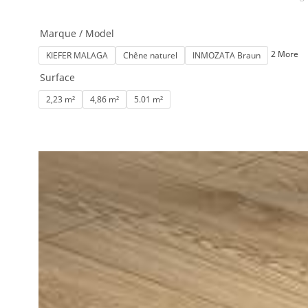
Marque / Model
2 More
KIEFER MALAGA
Chêne naturel
INMOZATA Braun
Surface
2,23 m²
4,86 m²
5.01 m²