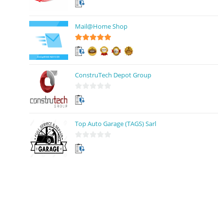
s
u
Mail@Home Shop
r
5
5
sur 5
ConstruTech Depot Group
0
s
u
Top Auto Garage (TAGS) Sarl
r
5
0
s
u
r
5