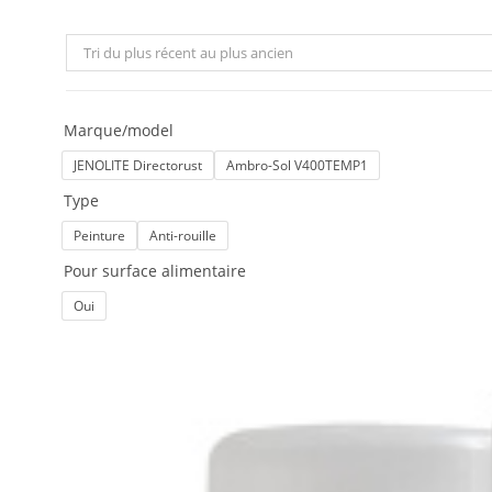
Tri du plus récent au plus ancien
Marque/model
JENOLITE Directorust
Ambro-Sol V400TEMP1
Type
Peinture
Anti-rouille
Pour surface alimentaire
Oui