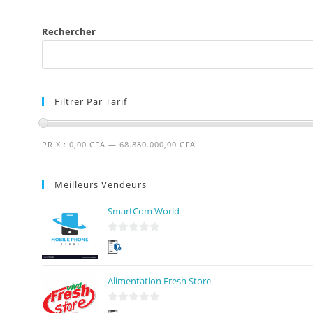
Rechercher
Filtrer Par Tarif
PRIX :
0,00 CFA
—
68.880.000,00 CFA
Meilleurs Vendeurs
SmartCom World
0
s
u
Alimentation Fresh Store
r
5
0