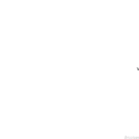
V
Bricolage