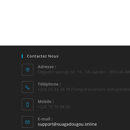
Contactez Nous
Adresse :
Deguem woosgo Sr. 16 - SK-Gandin - BFOUA-00
Téléphone :
+226 25 34 34 78 (Temporairement indisponible
Mobile :
+226 76 76 94 00
E-mail :
support@ouagadougou.online