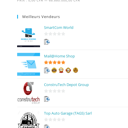
PRIX :
0,00 CFA
—
68.880.000,00 CFA
Meilleurs Vendeurs
SmartCom World
0
s
u
Mail@Home Shop
r
5
5
sur 5
ConstruTech Depot Group
0
s
u
Top Auto Garage (TAGS) Sarl
r
5
0