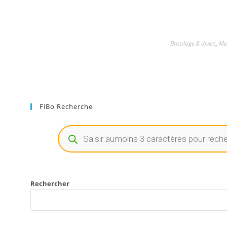
Bricolage & divers
,
Me
FiBo Recherche
Rechercher