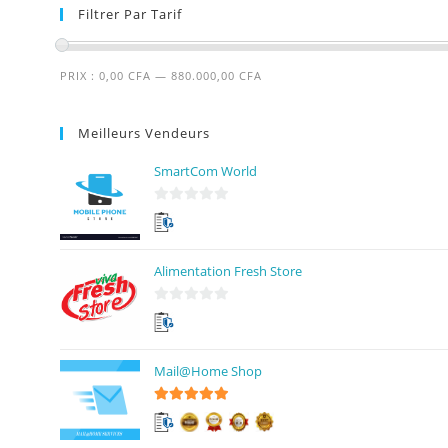
Filtrer Par Tarif
PRIX :
0,00 CFA
—
880.000,00 CFA
Meilleurs Vendeurs
SmartCom World
0
s
u
Alimentation Fresh Store
r
5
0
s
u
Mail@Home Shop
r
5
5
sur 5