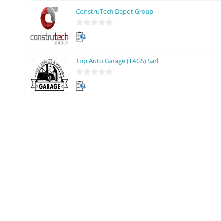
ConstruTech Depot Group
0
s
u
Top Auto Garage (TAGS) Sarl
r
5
0
s
u
r
5