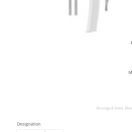
M
Bricolage & divers
,
Meub
Designation