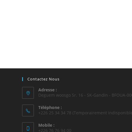
Contactez Nous
Adresse :
Deguem woosgo Sr. 16 - SK-Gandin - BFOUA-00
Téléphone :
+226 25 34 34 78 (Temporairement indisponible
Mobile :
+226 76 76 94 00