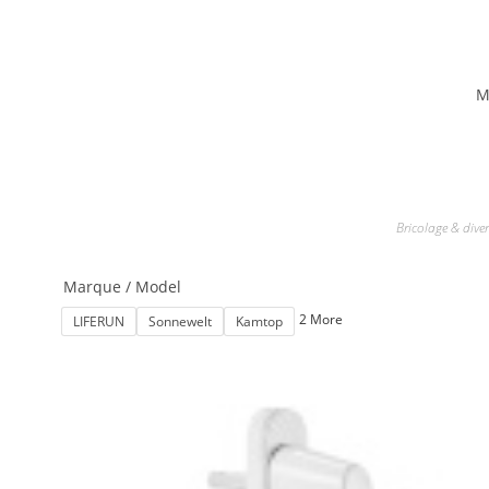
M
Bricolage & diver
Marque / Model
2 More
LIFERUN
Sonnewelt
Kamtop