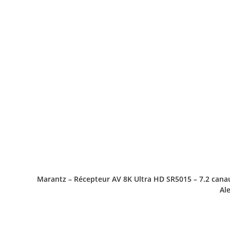
Marantz – Récepteur AV 8K Ultra HD SR5015 – 7.2 canau
Al