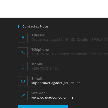
Contactez Nous
Adresse :
Deguem woosgo Sr. 16 - SK-Gandin - BFOUA-00
Téléphone :
+226 25 34 34 78 (Temporairement indisponible
Mobile :
+226 76 76 94 00
E-mail :
support@ouagadougou.online
Site web :
www.ouagadougou.online