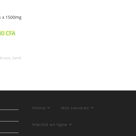
ts x 1500mg
,00
CFA
de soin
,
Santé
Home
Nos services
Marché en ligne