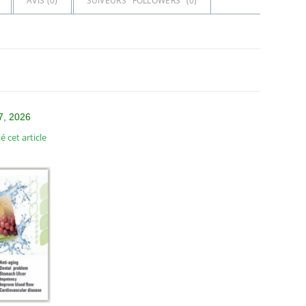
AVIS (
0
)
SUIVEURS "FOLLOWERS" (
0
)
7, 2026
 cet article