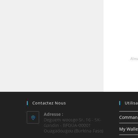
Alim
Contactez Nous
Utilis
Adresse :
Comman
Deguem woosgo Sr. 16 - SK-
Gandin - BFOUA-00001
My Walle
Ouagadougou (Burkina Faso)