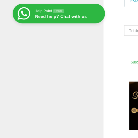
PRO
Help Point
Online
Need help? Chat with us
Tri 
6895