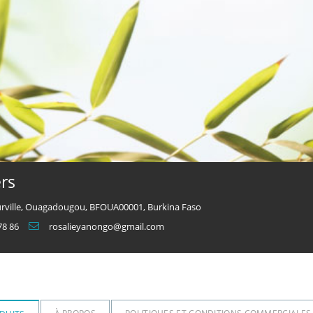
rs
eurville, Ouagadougou, BFOUA00001, Burkina Faso
78 86
rosalieyanongo@gmail.com