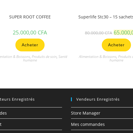
SUPER ROOT COFFEE
Superlife Stc30 – 15 sache
25.000,00
CFA
65.000
80.000,00
CFA
Acheter
Acheter
entation & Boissons
,
Produits de soin
,
Santé
Alimentation & Boissons
,
Produits 
humaine
humaine
ateurs Enregistrés
Vendeurs Enregistrés
des
Store Manager
t
Mes commandes