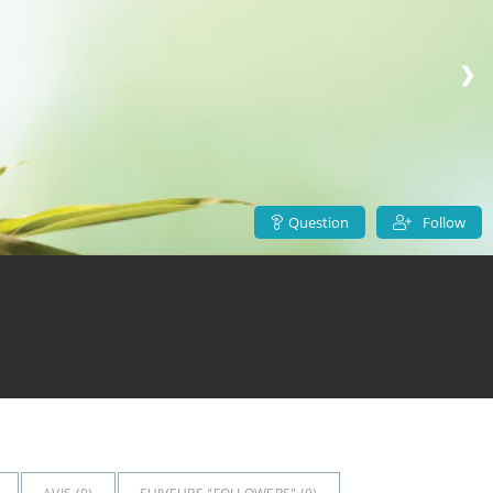
❯
Question
Follow